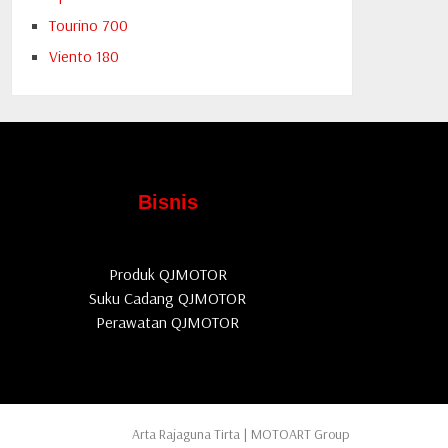
Tourino 700
Viento 180
Bisnis
Produk QJMOTOR
Suku Cadang QJMOTOR
Perawatan QJMOTOR
Arta Rajaguna Tirta | MOTOART Group