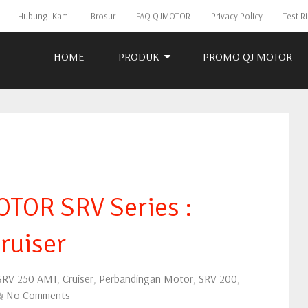
Hubungi Kami
Brosur
FAQ QJMOTOR
Privacy Policy
Test R
HOME
PRODUK
PROMO QJ MOTOR
TOR SRV Series :
ruiser
SRV 250 AMT
,
Cruiser
,
Perbandingan Motor
,
SRV 200
,
No Comments