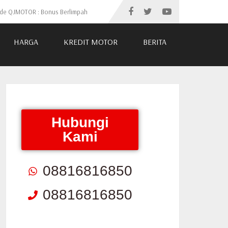
ide QJMOTOR : Bonus Berlimpah
HARGA
KREDIT MOTOR
BERITA
Hubungi
Kami
08816816850
08816816850