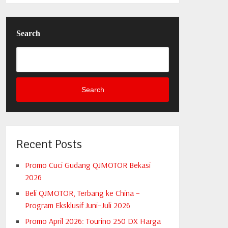
Search
Search
Recent Posts
Promo Cuci Gudang QJMOTOR Bekasi
2026
Beli QJMOTOR, Terbang ke China –
Program Eksklusif Juni–Juli 2026
Promo April 2026: Tourino 250 DX Harga