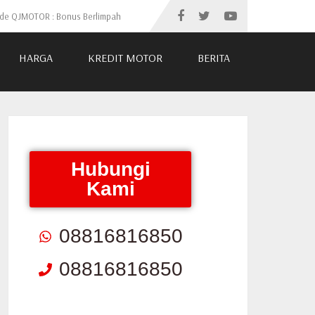
ide QJMOTOR : Bonus Berlimpah
HARGA
KREDIT MOTOR
BERITA
Hubungi
Kami
08816816850
08816816850