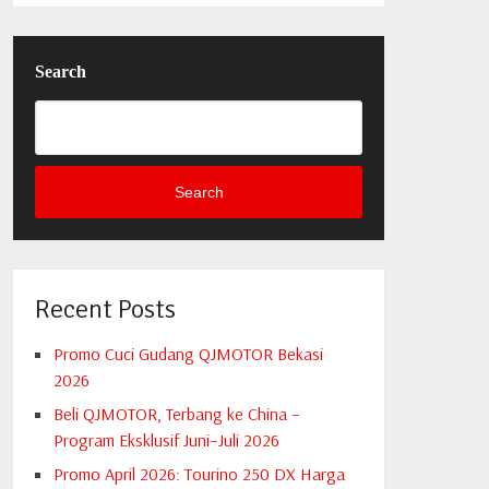
Search
Search
Recent Posts
Promo Cuci Gudang QJMOTOR Bekasi
2026
Beli QJMOTOR, Terbang ke China –
Program Eksklusif Juni–Juli 2026
Promo April 2026: Tourino 250 DX Harga