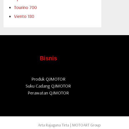
Tourino 700
Viento 180
Bisnis
Produk QJMOTOR
Suku Cadang QJMOTOR
Perawatan QJMOTOR
Arta Rajaguna Tirta | MOTOART Group