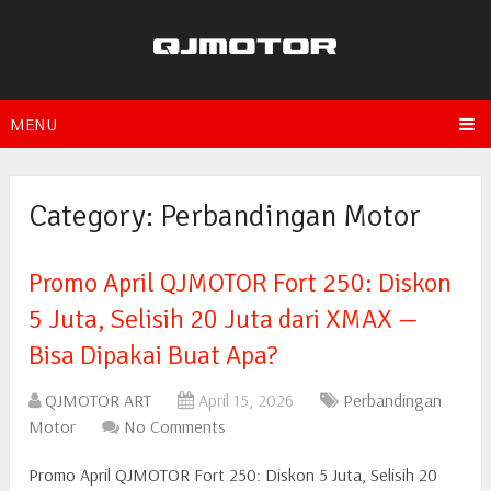
MENU
Category:
Perbandingan Motor
Promo April QJMOTOR Fort 250: Diskon
5 Juta, Selisih 20 Juta dari XMAX —
Bisa Dipakai Buat Apa?
QJMOTOR ART
April 15, 2026
Perbandingan
Motor
No Comments
Promo April QJMOTOR Fort 250: Diskon 5 Juta, Selisih 20