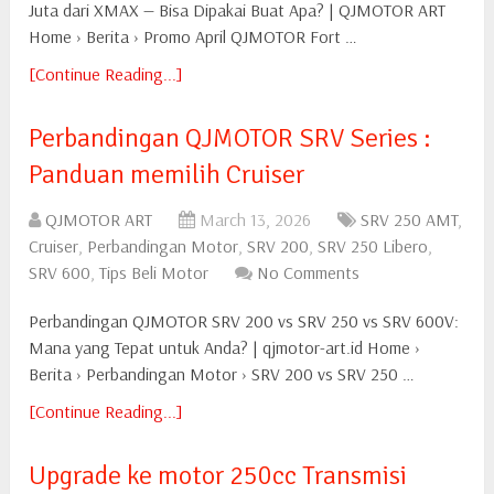
Juta dari XMAX — Bisa Dipakai Buat Apa? | QJMOTOR ART
Home › Berita › Promo April QJMOTOR Fort …
[Continue Reading...]
Perbandingan QJMOTOR SRV Series :
Panduan memilih Cruiser
QJMOTOR ART
March 13, 2026
SRV 250 AMT
,
Cruiser
,
Perbandingan Motor
,
SRV 200
,
SRV 250 Libero
,
SRV 600
,
Tips Beli Motor
No Comments
Perbandingan QJMOTOR SRV 200 vs SRV 250 vs SRV 600V:
Mana yang Tepat untuk Anda? | qjmotor-art.id Home ›
Berita › Perbandingan Motor › SRV 200 vs SRV 250 …
[Continue Reading...]
Upgrade ke motor 250cc Transmisi